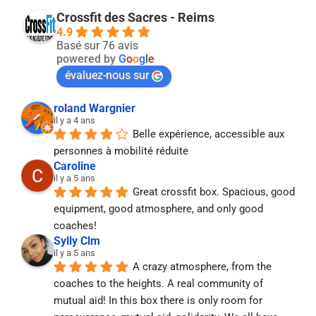
Crossfit des Sacres - Reims
4.9
Basé sur 76 avis
powered by
G
o
o
g
l
e
évaluez-nous sur
roland Wargnier
il y a 4 ans
Belle expérience, accessible aux 
personnes à mobilité réduite
Caroline
il y a 5 ans
Great crossfit box. Spacious, good 
equipment, good atmosphere, and only good 
coaches!
Sylly Clm
il y a 5 ans
A crazy atmosphere, from the 
coaches to the heights. A real community of 
mutual aid! In this box there is only room for 